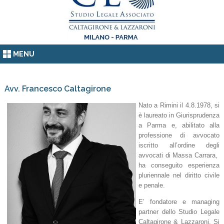
MENU
Avv. Francesco Caltagirone
Nato a Rimini il 4.8.1978, si
è laureato in Giurisprudenza
a Parma e, abilitato alla
professione di avvocato
iscritto all’ordine degli
avvocati di Massa Carrara,
ha conseguito esperienza
pluriennale nel diritto civile
e penale.
E’ fondatore e managing
partner dello Studio Legale
Caltagirone & Lazzaroni. Si